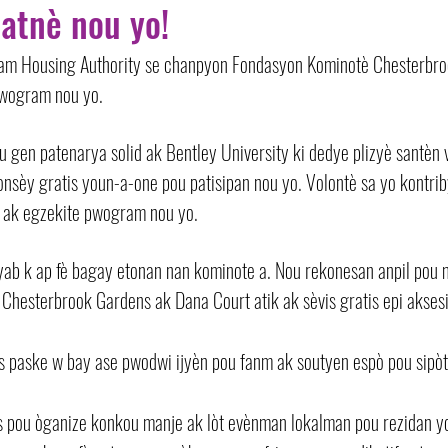
atnè nou yo!
am Housing Authority se chanpyon Fondasyon Kominotè Chesterbroo
pwogram nou yo.
 gen patenarya solid ak Bentley University ki dedye plizyè santèn v
onsèy gratis youn-a-one pou patisipan nou yo. Volontè sa yo kontrib
e ak egzekite pwogram nou yo.
ab k ap fè bagay etonan nan kominote a. Nou rekonesan anpil pou 
 Chesterbrook Gardens ak Dana Court atik ak sèvis gratis epi aksesi
s paske w bay ase pwodwi ijyèn pou fanm ak soutyen espò pou sipòt
s pou òganize konkou manje ak lòt evènman lokalman pou rezidan y