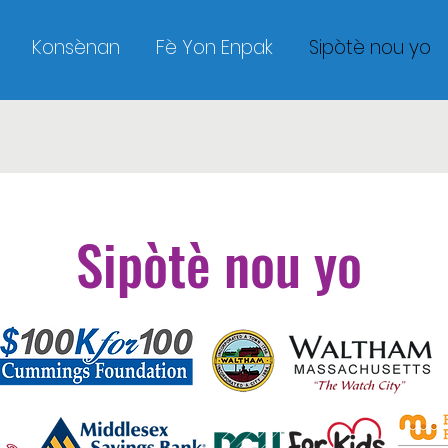
Konsènan
Fè Yon Enpak
Sipòtè nou yo
Sipòtè nou yo