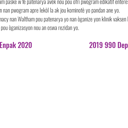
m paske w fè patenarya avèk nou pou ofri pwogram edikatif entere
on nan pwogram apre lekòl la ak jou kominotè yo pandan ane yo.
acy nan Waltham pou patenarya yo nan òganize yon klinik vaksen
s pou òganizasyon nou an oswa rezidan yo.
Enpak 2020
2019 990 Dep