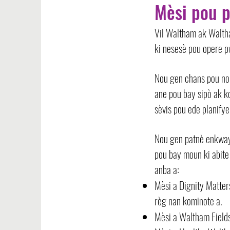
Mèsi pou p
Vil Waltham ak Walth
ki nesesè pou opere 
Nou gen chans pou nou
ane pou bay sipò ak k
sèvis pou ede planify
Nou gen patnè enkway
pou bay moun ki abite
anba a:
Mèsi a Dignity Matter
règ nan kominote a.
Mèsi a Waltham Field