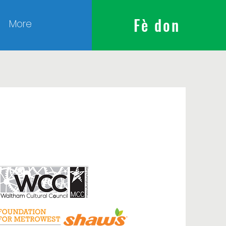
Fè don
More