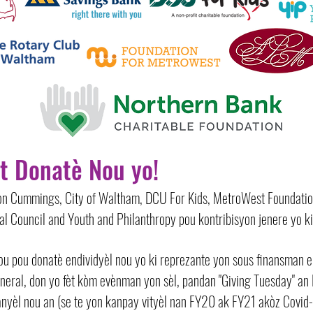
t Donatè Nou yo!
n Cummings, City of Waltham, DCU For Kids, MetroWest Foundatio
l Council and Youth and Philanthropy pou kontribisyon jenere yo ki 
ou pou donatè endividyèl nou yo ki reprezante yon sous finansman 
neral, don yo fèt kòm evènman yon sèl, pandan "Giving Tuesday" a
yèl nou an (se te yon kanpay vityèl nan FY20 ak FY21 akòz Covid-