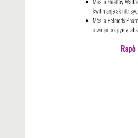
Mèsi a Healthy Waltha
kwit manje ak nitrisy
Mèsi a Pelmeds Pharm
mwa jen ak jiyè grati
Rapò 