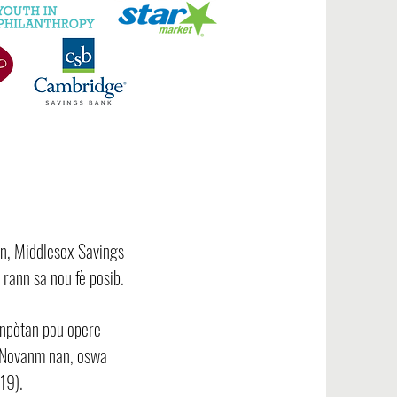
n, Middlesex Savings
rann sa nou fè posib.
enpòtan pou opere
n Novanm nan, oswa
19).