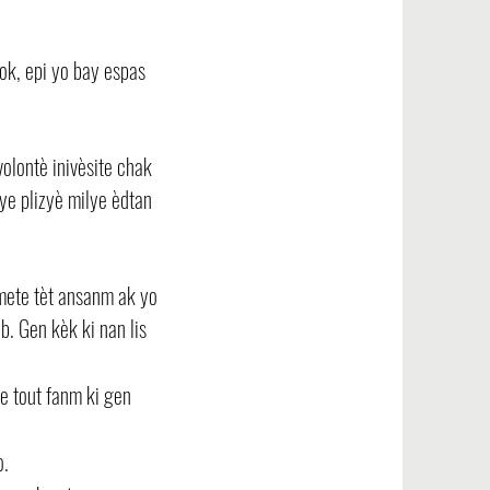
k, epi yo bay espas
olontè inivèsite chak
ye plizyè milye èdtan
mete tèt ansanm ak yo
b. Gen kèk ki nan lis
e tout fanm ki gen
o.